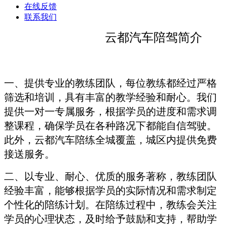
在线反馈
联系我们
云都汽车陪驾简介
一、提供专业的教练团队，每位教练都经过严格
筛选和培训，具有丰富的教学经验和耐心。我们
提供一对一专属服务，根据学员的进度和需求调
整课程，确保学员在各种路况下都能自信驾驶。
此外，云都汽车陪练全城覆盖，城区内提供免费
接送服务。
二、以专业、耐心、优质的服务著称，教练团队
经验丰富，能够根据学员的实际情况和需求制定
个性化的陪练计划。在陪练过程中，教练会关注
学员的心理状态，及时给予鼓励和支持，帮助学