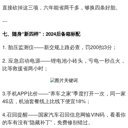
直接砍掉这三项，六年能省两千多，够换四条好胎。
---
七、随身“新四样”：2024后备箱标配
1. 胎压监测仪——新交规上路必查，罚200扣3分；
2. 应急启动电源——锂电池小砖头，亏电一秒点火，
比等救援省两小时；
3.手机APP比价——“养车之家”季度打开一次，同一家
4S店，机油套餐线上比线下便宜18%；
4.召回提醒——国家汽车召回信息网输VIN码，看看你
的车有没有“隐藏补丁”，免费修别错过。