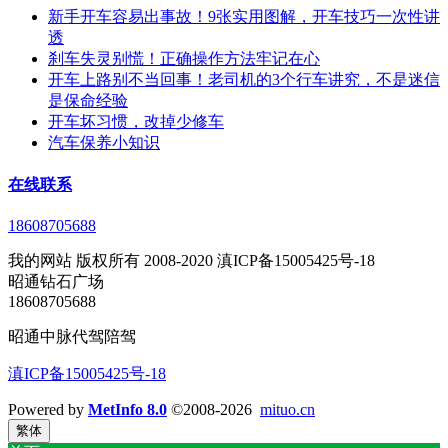
新手开车容易出事故！9张实用图解，开车技巧一次性讲
透
刹车失灵别慌！正确操作方法牢记在心
开车上路别不当回事！老司机的3个行车讲究，不是迷信
是保命经验
开车坏习惯，改掉少修车
汽车保养小知识
在线联系
18608705688
我的网站 版权所有 2008-2020 滇ICP备15005425号-18
昭通钻石广场
18608705688
昭通中脉代驾陪驾
滇ICP备15005425号-18
Powered by
MetInfo 8.0
©2008-2026
mituo.cn
繁体