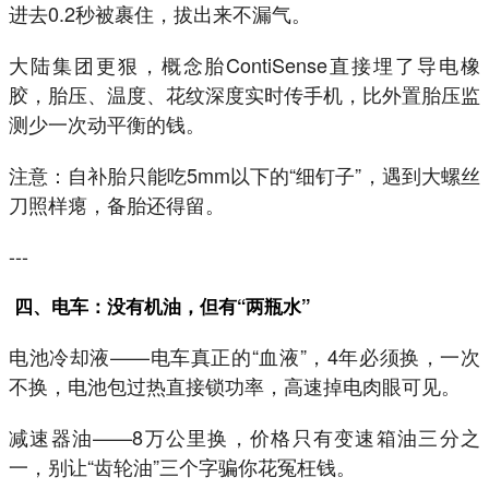
进去0.2秒被裹住，拔出来不漏气。
大陆集团更狠，概念胎ContiSense直接埋了导电橡
胶，胎压、温度、花纹深度实时传手机，比外置胎压监
测少一次动平衡的钱。
注意：自补胎只能吃5mm以下的“细钉子”，遇到大螺丝
刀照样瘪，备胎还得留。
---
四、电车：没有机油，但有“两瓶水”
电池冷却液——电车真正的“血液”，4年必须换，一次
不换，电池包过热直接锁功率，高速掉电肉眼可见。
减速器油——8万公里换，价格只有变速箱油三分之
一，别让“齿轮油”三个字骗你花冤枉钱。